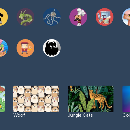
Woof
Jungle Cats
Col