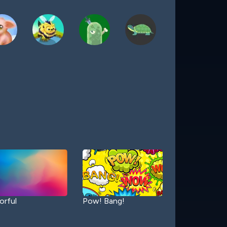
orful
Pow! Bang!