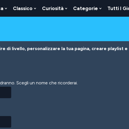
ca
Classico
Curiosità
Categorie
Tutti I Gi
Show
Show
Show
Show
u
Submenu
Submenu
Submenu
Submenu
For
For
For
For
Logica
Classico
Curiosità
Categorie
e di livello, personalizzare la tua pagina, creare playlist e
vedranno. Scegli un nome che ricorderai.