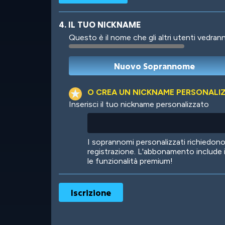
4. IL TUO NICKNAME
Questo è il nome che gli altri utenti vedrann
Robotic
International
O CREA UN NICKNAME PERSONALI
Inserisci il tuo nickname personalizzato
Big City
Starlight
I soprannomi personalizzati richiedo
registrazione. L'abbonamento include 
le funzionalità premium!
Ooh! Aah!
Night Game