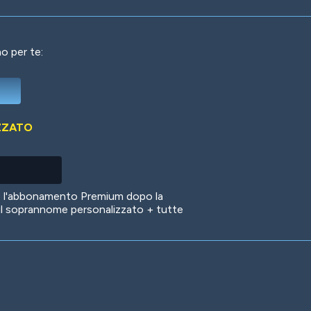
o per te:
Deep Water
On the Beach
Mus
ZZATO
Circuits
Glazed Over
In 
no l'abbonamento Premium dopo la
il soprannome personalizzato + tutte
Big Spender
Hit the Slopes
Boo