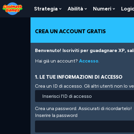
Skip
Skip
Skip
Skip
Salta
to
to
to
to
al
Strategia
Abilità
Numeri
Logi
Show
Show
Show
Top
Navigation
Main
Footer
contenuto
Submenu
Submenu
Submen
of
Content
principale
For
For
For
Page
Strategia
Abilità
Numeri
CREA UN ACCOUNT GRATIS
Benvenuto! Iscriviti per guadagnare XP, salir
Hai già un account?
Accesso
.
1. LE TUE INFORMAZIONI DI ACCESSO
Crea un ID di accesso. Gli altri utenti non lo 
Crea una password. Assicurati di ricordartelo!
Inserire la password