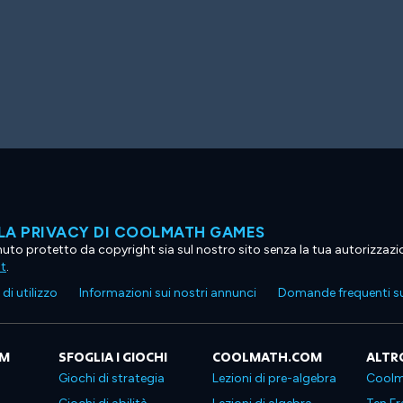
LA PRIVACY DI COOLMATH GAMES
tenuto protetto da copyright sia sul nostro sito senza la tua autorizzaz
ht
.
di utilizzo
Informazioni sui nostri annunci
Domande frequenti su
OM
SFOGLIA I GIOCHI
COOLMATH.COM
ALTR
Giochi di strategia
Lezioni di pre-algebra
Coolm