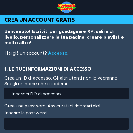
Skip
Skip
Skip
Skip
Salta
to
to
to
to
al
Top
Navigation
Main
Footer
contenuto
CREA UN ACCOUNT GRATIS
of
Content
principale
Page
Benvenuto! Iscriviti per guadagnare XP, salire di
livello, personalizzare la tua pagina, creare playlist e
molto altro!
Hai già un account?
Accesso
.
1. LE TUE INFORMAZIONI DI ACCESSO
Crea un ID di accesso. Gli altri utenti non lo vedranno.
Scegli un nome che ricorderai.
Crea una password. Assicurati di ricordartelo!
Inserire la password