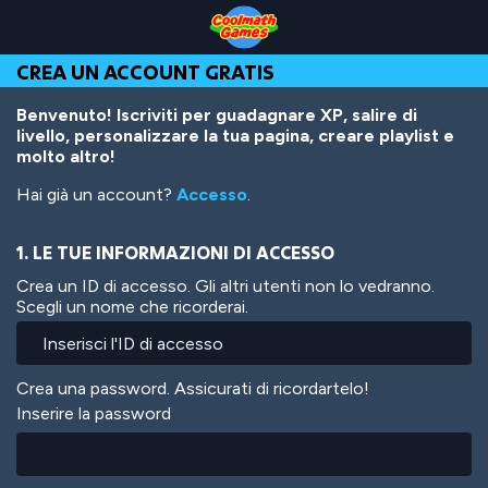
Skip
Skip
Skip
Skip
Salta
to
to
to
to
al
Top
Navigation
Main
Footer
contenuto
CREA UN ACCOUNT GRATIS
of
Content
principale
Page
Benvenuto! Iscriviti per guadagnare XP, salire di
livello, personalizzare la tua pagina, creare playlist e
molto altro!
Hai già un account?
Accesso
.
1. LE TUE INFORMAZIONI DI ACCESSO
Crea un ID di accesso. Gli altri utenti non lo vedranno.
Scegli un nome che ricorderai.
Crea una password. Assicurati di ricordartelo!
Inserire la password