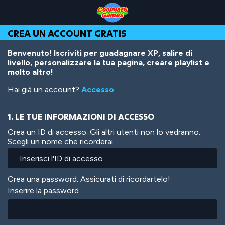
Skip
Skip
Skip
Skip
Salta
to
to
to
to
al
Top
Navigation
Main
Footer
contenuto
CREA UN ACCOUNT GRATIS
of
Content
principale
Page
Benvenuto! Iscriviti per guadagnare XP, salire di
livello, personalizzare la tua pagina, creare playlist e
molto altro!
Hai già un account?
Accesso
.
1. LE TUE INFORMAZIONI DI ACCESSO
Crea un ID di accesso. Gli altri utenti non lo vedranno.
Scegli un nome che ricorderai.
Crea una password. Assicurati di ricordartelo!
Inserire la password