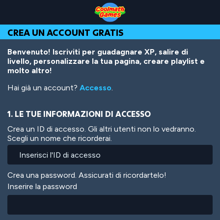
Skip
Skip
Skip
Skip
Salta
to
to
to
to
al
Top
Navigation
Main
Footer
contenuto
CREA UN ACCOUNT GRATIS
of
Content
principale
Page
Benvenuto! Iscriviti per guadagnare XP, salire di
livello, personalizzare la tua pagina, creare playlist e
molto altro!
Hai già un account?
Accesso
.
1. LE TUE INFORMAZIONI DI ACCESSO
Crea un ID di accesso. Gli altri utenti non lo vedranno.
Scegli un nome che ricorderai.
Crea una password. Assicurati di ricordartelo!
Inserire la password