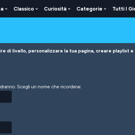
ca
Classico
Curiosità
Categorie
Tutti I Gi
Show
Show
Show
Show
u
Submenu
Submenu
Submenu
Submenu
For
For
For
For
Logica
Classico
Curiosità
Categorie
e di livello, personalizzare la tua pagina, creare playlist e
vedranno. Scegli un nome che ricorderai.