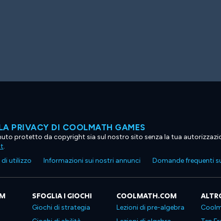
LA PRIVACY DI COOLMATH GAMES
tenuto protetto da copyright sia sul nostro sito senza la tua autorizzaz
ht
.
di utilizzo
Informazioni sui nostri annunci
Domande frequenti su
OM
SFOGLIA I GIOCHI
COOLMATH.COM
ALTR
Giochi di strategia
Lezioni di pre-algebra
Coolm