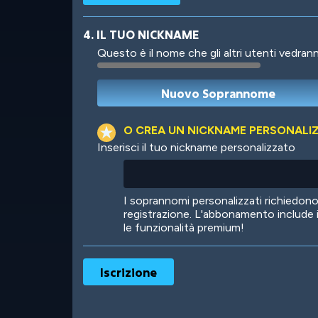
4. IL TUO NICKNAME
Questo è il nome che gli altri utenti vedrann
Robotic
International
O CREA UN NICKNAME PERSONALI
Inserisci il tuo nickname personalizzato
Big City
Starlight
I soprannomi personalizzati richiedo
registrazione. L'abbonamento include 
le funzionalità premium!
Ooh! Aah!
Night Game