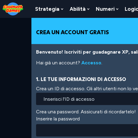
Skip
Skip
Skip
Skip
Salta
to
to
to
to
al
Strategia
Abilità
Numeri
Logi
Show
Show
Show
Top
Navigation
Main
Footer
contenuto
Submenu
Submenu
Submen
of
Content
principale
For
For
For
Page
Strategia
Abilità
Numeri
CREA UN ACCOUNT GRATIS
Benvenuto! Iscriviti per guadagnare XP, salir
Hai già un account?
Accesso
.
1. LE TUE INFORMAZIONI DI ACCESSO
Crea un ID di accesso. Gli altri utenti non lo 
Crea una password. Assicurati di ricordartelo!
Inserire la password