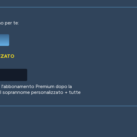
o per te:
Deep Water
On the Beach
Mus
ZZATO
Circuits
Glazed Over
In 
no l'abbonamento Premium dopo la
il soprannome personalizzato + tutte
Big Spender
Hit the Slopes
Boo