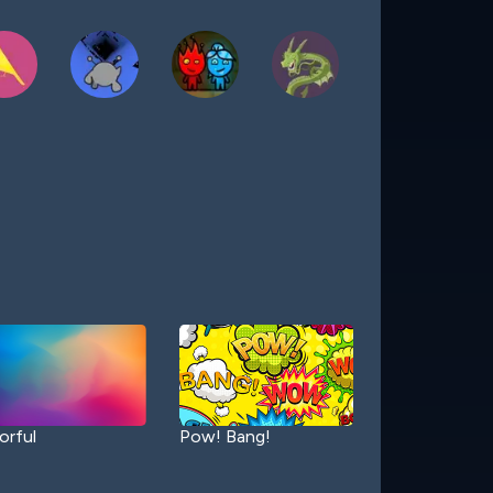
orful
Pow! Bang!