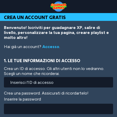
Skip
Skip
Skip
Skip
Salta
to
to
to
to
al
Top
Navigation
Main
Footer
contenuto
CREA UN ACCOUNT GRATIS
of
Content
principale
Page
Benvenuto! Iscriviti per guadagnare XP, salire di
livello, personalizzare la tua pagina, creare playlist e
molto altro!
Hai già un account?
Accesso
.
1. LE TUE INFORMAZIONI DI ACCESSO
Crea un ID di accesso. Gli altri utenti non lo vedranno.
Scegli un nome che ricorderai.
Crea una password. Assicurati di ricordartelo!
Inserire la password