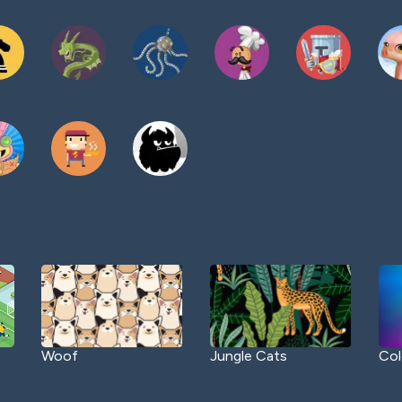
Woof
Jungle Cats
Col