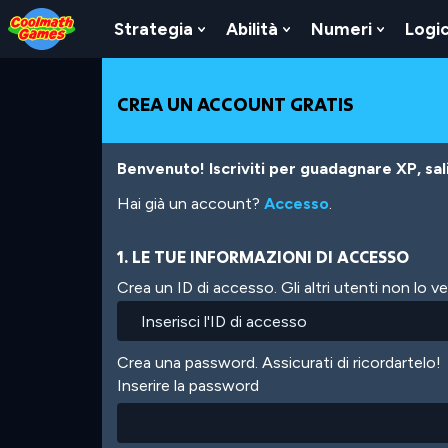
Skip
Skip
Skip
Skip
Salta
to
to
to
to
al
Strategia
Abilità
Numeri
Logi
Show
Show
Show
Top
Navigation
Main
Footer
contenuto
Submenu
Submenu
Submen
of
Content
principale
For
For
For
Page
Strategia
Abilità
Numeri
CREA UN ACCOUNT GRATIS
Benvenuto! Iscriviti per guadagnare XP, salir
Hai già un account?
Accesso
.
1. LE TUE INFORMAZIONI DI ACCESSO
Crea un ID di accesso. Gli altri utenti non lo 
Crea una password. Assicurati di ricordartelo!
Inserire la password