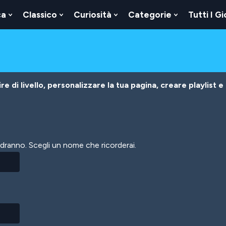
ca
Classico
Curiosità
Categorie
Tutti I Gi
Show
Show
Show
Show
u
Submenu
Submenu
Submenu
Submenu
For
For
For
For
Logica
Classico
Curiosità
Categorie
e di livello, personalizzare la tua pagina, creare playlist e
vedranno. Scegli un nome che ricorderai.