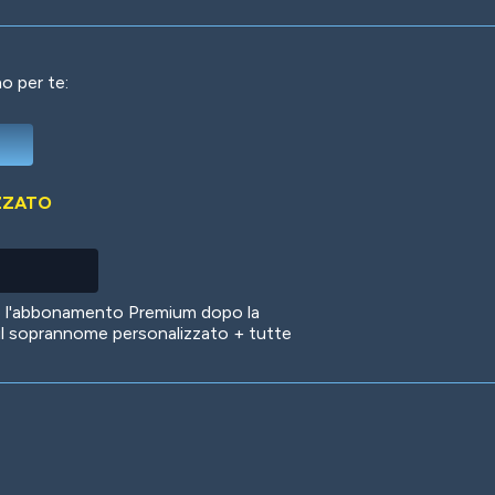
o per te:
Deep Water
On the Beach
Mus
ZZATO
Circuits
Glazed Over
In 
no l'abbonamento Premium dopo la
il soprannome personalizzato + tutte
Big Spender
Hit the Slopes
Boo