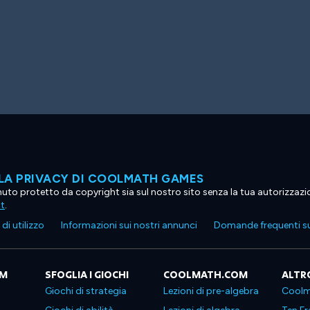
LA PRIVACY DI COOLMATH GAMES
tenuto protetto da copyright sia sul nostro sito senza la tua autorizzaz
ht
.
di utilizzo
Informazioni sui nostri annunci
Domande frequenti su
OM
SFOGLIA I GIOCHI
COOLMATH.COM
ALTR
Giochi di strategia
Lezioni di pre-algebra
Coolm