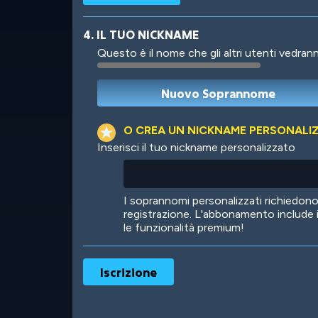
4. IL TUO NICKNAME
Questo è il nome che gli altri utenti vedrann
Robotic
International
O CREA UN NICKNAME PERSONALI
Inserisci il tuo nickname personalizzato
Big City
Starlight
I soprannomi personalizzati richiedo
registrazione. L'abbonamento include 
le funzionalità premium!
Ooh! Aah!
Night Game