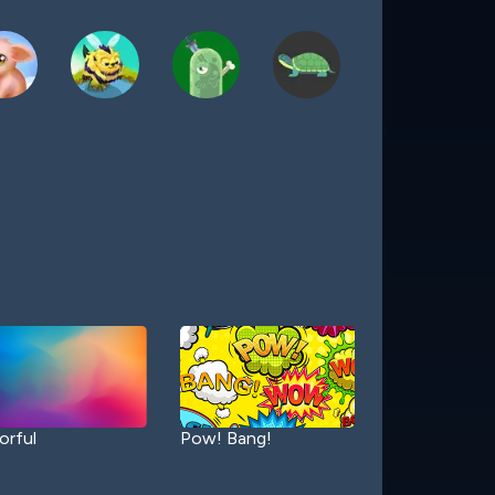
orful
Pow! Bang!