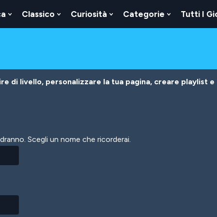
ca
Classico
Curiosità
Categorie
Tutti I Gi
Show
Show
Show
Show
u
Submenu
Submenu
Submenu
Submenu
For
For
For
For
Logica
Classico
Curiosità
Categorie
e di livello, personalizzare la tua pagina, creare playlist e
vedranno. Scegli un nome che ricorderai.