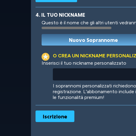
4. IL TUO NICKNAME
Questo è il nome che gli altri utenti vedrann
Robotic
International
O CREA UN NICKNAME PERSONALI
Inserisci il tuo nickname personalizzato
Big City
Starlight
I soprannomi personalizzati richiedo
registrazione. L'abbonamento include 
le funzionalità premium!
Ooh! Aah!
Night Game