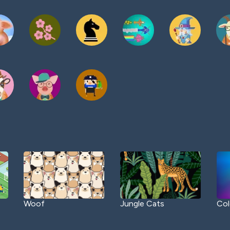
Woof
Jungle Cats
Col