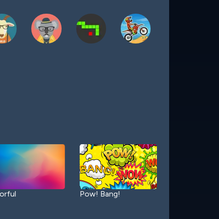
orful
Pow! Bang!