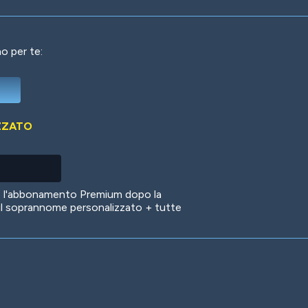
o per te:
Deep Water
On the Beach
Mus
ZZATO
Circuits
Glazed Over
In 
no l'abbonamento Premium dopo la
il soprannome personalizzato + tutte
Big Spender
Hit the Slopes
Boo