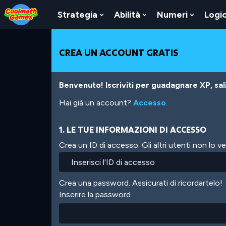
Skip
Skip
Skip
Skip
Salta
to
to
to
to
al
Strategia
Abilità
Numeri
Logi
Show
Show
Show
Top
Navigation
Main
Footer
contenuto
Submenu
Submenu
Submen
of
Content
principale
For
For
For
Page
Strategia
Abilità
Numeri
CREA UN ACCOUNT GRATIS
Benvenuto! Iscriviti per guadagnare XP, salir
Hai già un account?
Accesso
.
1. LE TUE INFORMAZIONI DI ACCESSO
Crea un ID di accesso. Gli altri utenti non lo 
Crea una password. Assicurati di ricordartelo!
Inserire la password