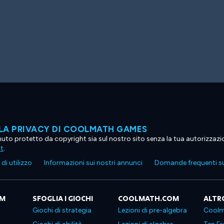
LA PRIVACY DI COOLMATH GAMES
tenuto protetto da copyright sia sul nostro sito senza la tua autorizzaz
ht
.
di utilizzo
Informazioni sui nostri annunci
Domande frequenti su
OM
SFOGLIA I GIOCHI
COOLMATH.COM
ALTR
Giochi di strategia
Lezioni di pre-algebra
Coolm