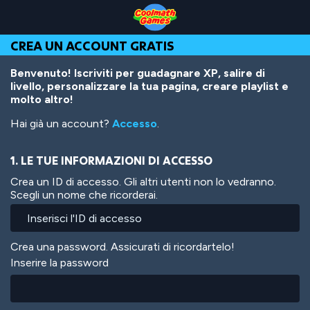
Skip
Skip
Skip
Skip
Salta
to
to
to
to
al
Top
Navigation
Main
Footer
contenuto
CREA UN ACCOUNT GRATIS
of
Content
principale
Page
Benvenuto! Iscriviti per guadagnare XP, salire di
livello, personalizzare la tua pagina, creare playlist e
molto altro!
Hai già un account?
Accesso
.
1. LE TUE INFORMAZIONI DI ACCESSO
Crea un ID di accesso. Gli altri utenti non lo vedranno.
Scegli un nome che ricorderai.
Crea una password. Assicurati di ricordartelo!
Inserire la password