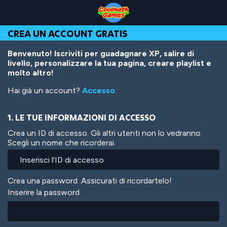
Skip
Skip
Skip
Skip
Salta
to
to
to
to
al
Top
Navigation
Main
Footer
contenuto
CREA UN ACCOUNT GRATIS
of
Content
principale
Page
Benvenuto! Iscriviti per guadagnare XP, salire di
livello, personalizzare la tua pagina, creare playlist e
molto altro!
Hai già un account?
Accesso
.
1. LE TUE INFORMAZIONI DI ACCESSO
Crea un ID di accesso. Gli altri utenti non lo vedranno.
Scegli un nome che ricorderai.
Crea una password. Assicurati di ricordartelo!
Inserire la password