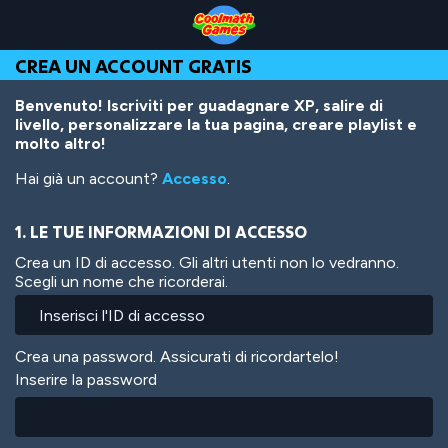
Skip
Skip
Skip
Skip
Salta
to
to
to
to
al
Top
Navigation
Main
Footer
contenuto
CREA UN ACCOUNT GRATIS
of
Content
principale
Page
Benvenuto! Iscriviti per guadagnare XP, salire di
livello, personalizzare la tua pagina, creare playlist e
molto altro!
Hai già un account?
Accesso
.
1. LE TUE INFORMAZIONI DI ACCESSO
Crea un ID di accesso. Gli altri utenti non lo vedranno.
Scegli un nome che ricorderai.
Crea una password. Assicurati di ricordartelo!
Inserire la password