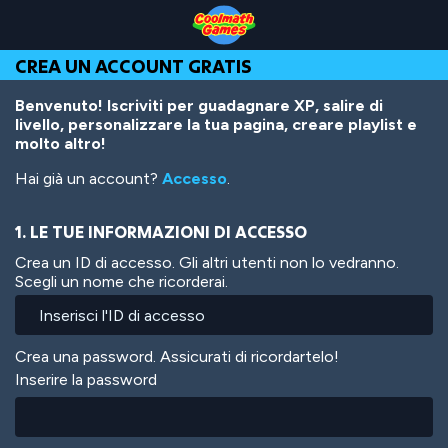
Skip
Skip
Skip
Skip
Salta
to
to
to
to
al
Top
Navigation
Main
Footer
contenuto
CREA UN ACCOUNT GRATIS
of
Content
principale
Page
Benvenuto! Iscriviti per guadagnare XP, salire di
livello, personalizzare la tua pagina, creare playlist e
molto altro!
Hai già un account?
Accesso
.
1. LE TUE INFORMAZIONI DI ACCESSO
Crea un ID di accesso. Gli altri utenti non lo vedranno.
Scegli un nome che ricorderai.
Crea una password. Assicurati di ricordartelo!
Inserire la password