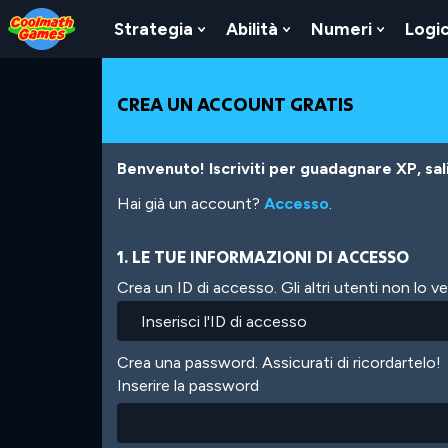
Skip
Skip
Skip
Skip
Salta
to
to
to
to
al
Strategia
Abilità
Numeri
Logi
Show
Show
Show
Top
Navigation
Main
Footer
contenuto
Submenu
Submenu
Submen
of
Content
principale
For
For
For
Page
Strategia
Abilità
Numeri
CREA UN ACCOUNT GRATIS
Benvenuto! Iscriviti per guadagnare XP, salir
Hai già un account?
Accesso
.
1. LE TUE INFORMAZIONI DI ACCESSO
Crea un ID di accesso. Gli altri utenti non lo 
Crea una password. Assicurati di ricordartelo!
Inserire la password