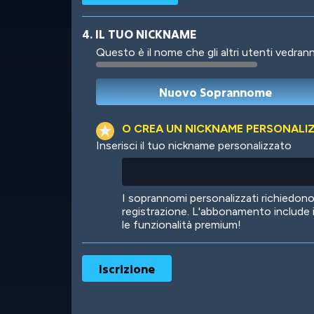
4. IL TUO NICKNAME
Questo è il nome che gli altri utenti vedrann
Robotic
International
O CREA UN NICKNAME PERSONALI
Inserisci il tuo nickname personalizzato
Big City
Starlight
I soprannomi personalizzati richiedo
registrazione. L'abbonamento include 
le funzionalità premium!
Ooh! Aah!
Night Game