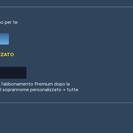
o per te:
Deep Water
On the Beach
Mus
ZZATO
Circuits
Glazed Over
In 
no l'abbonamento Premium dopo la
il soprannome personalizzato + tutte
Big Spender
Hit the Slopes
Boo