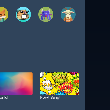
orful
Pow! Bang!