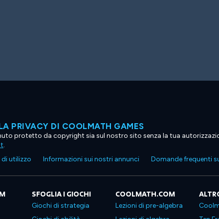
LA PRIVACY DI COOLMATH GAMES
tenuto protetto da copyright sia sul nostro sito senza la tua autorizzaz
ht
.
di utilizzo
Informazioni sui nostri annunci
Domande frequenti su
OM
SFOGLIA I GIOCHI
COOLMATH.COM
ALTR
Giochi di strategia
Lezioni di pre-algebra
Coolm