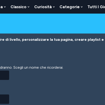
ca
Classico
Curiosità
Categorie
Tutti I Gi
Show
Show
Show
Show
u
Submenu
Submenu
Submenu
Submenu
For
For
For
For
Logica
Classico
Curiosità
Categorie
e di livello, personalizzare la tua pagina, creare playlist e
vedranno. Scegli un nome che ricorderai.