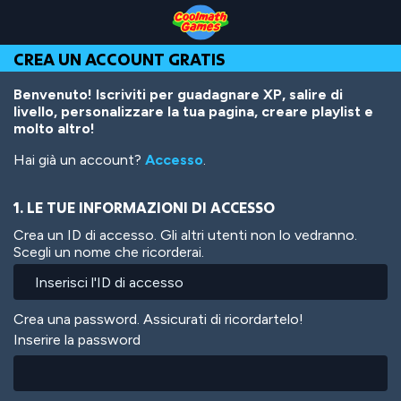
Skip
Skip
Skip
Skip
Salta
to
to
to
to
al
Top
Navigation
Main
Footer
contenuto
CREA UN ACCOUNT GRATIS
of
Content
principale
Page
Benvenuto! Iscriviti per guadagnare XP, salire di
livello, personalizzare la tua pagina, creare playlist e
molto altro!
Hai già un account?
Accesso
.
1. LE TUE INFORMAZIONI DI ACCESSO
Crea un ID di accesso. Gli altri utenti non lo vedranno.
Scegli un nome che ricorderai.
Crea una password. Assicurati di ricordartelo!
Inserire la password