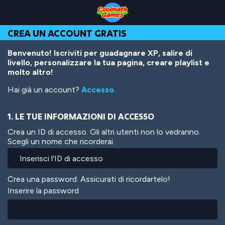
Skip
Skip
Skip
Skip
Salta
to
to
to
to
al
Top
Navigation
Main
Footer
contenuto
CREA UN ACCOUNT GRATIS
of
Content
principale
Page
Benvenuto! Iscriviti per guadagnare XP, salire di
livello, personalizzare la tua pagina, creare playlist e
molto altro!
Hai già un account?
Accesso
.
1. LE TUE INFORMAZIONI DI ACCESSO
Crea un ID di accesso. Gli altri utenti non lo vedranno.
Scegli un nome che ricorderai.
Crea una password. Assicurati di ricordartelo!
Inserire la password