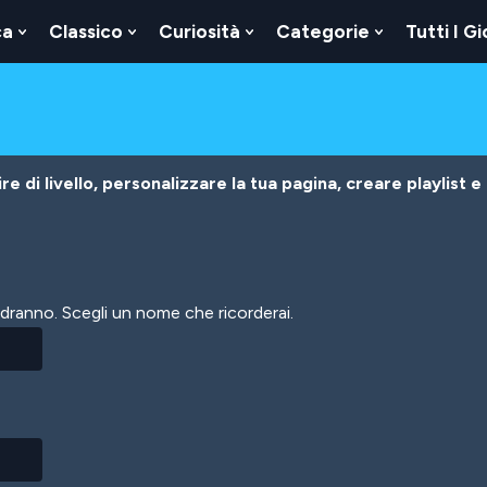
ca
Classico
Curiosità
Categorie
Tutti I Gi
Show
Show
Show
Show
u
Submenu
Submenu
Submenu
Submenu
For
For
For
For
Logica
Classico
Curiosità
Categorie
e di livello, personalizzare la tua pagina, creare playlist e
vedranno. Scegli un nome che ricorderai.