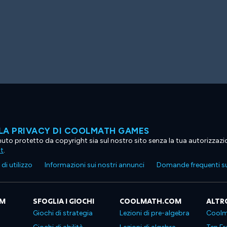
LA PRIVACY DI COOLMATH GAMES
tenuto protetto da copyright sia sul nostro sito senza la tua autorizzaz
ht
.
di utilizzo
Informazioni sui nostri annunci
Domande frequenti su
OM
SFOGLIA I GIOCHI
COOLMATH.COM
ALTR
Giochi di strategia
Lezioni di pre-algebra
Coolm