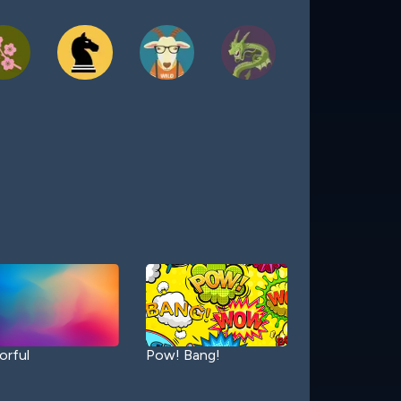
orful
Pow! Bang!