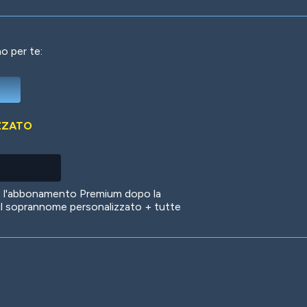
o per te:
Deep Water
On the Beach
Mus
ZZATO
Circuits
Glazed Over
In 
no l'abbonamento Premium dopo la
il soprannome personalizzato + tutte
Big Spender
Hit the Slopes
Boo