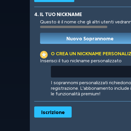
4. IL TUO NICKNAME
Questo è il nome che gli altri utenti vedrann
Robotic
International
O CREA UN NICKNAME PERSONALI
Inserisci il tuo nickname personalizzato
Big City
Starlight
I soprannomi personalizzati richiedo
registrazione. L'abbonamento include 
le funzionalità premium!
Ooh! Aah!
Night Game