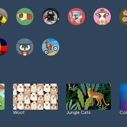
Woof
Jungle Cats
Col