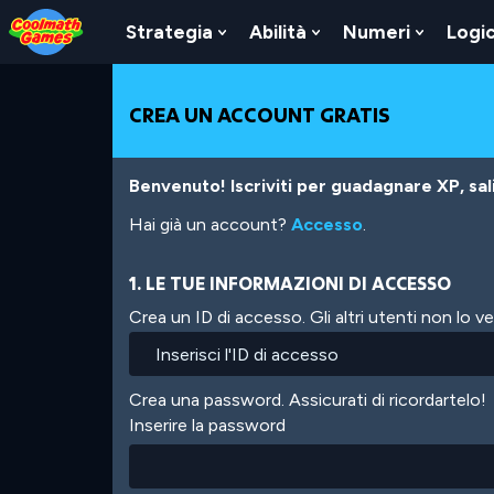
Skip
Skip
Skip
Skip
Salta
to
to
to
to
al
Strategia
Abilità
Numeri
Logi
Show
Show
Show
Top
Navigation
Main
Footer
contenuto
Submenu
Submenu
Submen
of
Content
principale
For
For
For
Page
Strategia
Abilità
Numeri
CREA UN ACCOUNT GRATIS
Benvenuto! Iscriviti per guadagnare XP, salir
Hai già un account?
Accesso
.
1. LE TUE INFORMAZIONI DI ACCESSO
Crea un ID di accesso. Gli altri utenti non lo 
Crea una password. Assicurati di ricordartelo!
Inserire la password