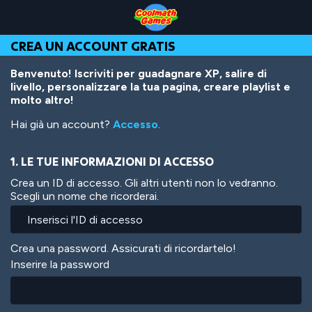
Skip
Skip
Skip
Skip
Salta
to
to
to
to
al
Top
Navigation
Main
Footer
contenuto
CREA UN ACCOUNT GRATIS
of
Content
principale
Page
Benvenuto! Iscriviti per guadagnare XP, salire di
livello, personalizzare la tua pagina, creare playlist e
molto altro!
Hai già un account?
Accesso
.
1. LE TUE INFORMAZIONI DI ACCESSO
Crea un ID di accesso. Gli altri utenti non lo vedranno.
Scegli un nome che ricorderai.
Crea una password. Assicurati di ricordartelo!
Inserire la password