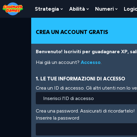
Skip
Skip
Skip
Skip
Salta
to
to
to
to
al
Strategia
Abilità
Numeri
Logi
Show
Show
Show
Top
Navigation
Main
Footer
contenuto
Submenu
Submenu
Submen
of
Content
principale
For
For
For
Page
Strategia
Abilità
Numeri
CREA UN ACCOUNT GRATIS
Benvenuto! Iscriviti per guadagnare XP, salir
Hai già un account?
Accesso
.
1. LE TUE INFORMAZIONI DI ACCESSO
Crea un ID di accesso. Gli altri utenti non lo 
Crea una password. Assicurati di ricordartelo!
Inserire la password