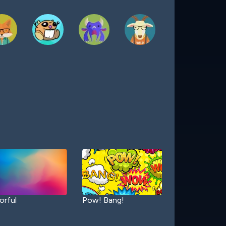
orful
Pow! Bang!