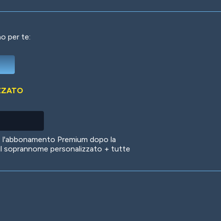
o per te:
Deep Water
On the Beach
Mus
ZZATO
Circuits
Glazed Over
In 
no l'abbonamento Premium dopo la
il soprannome personalizzato + tutte
Big Spender
Hit the Slopes
Boo