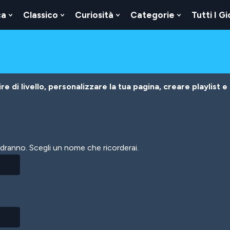
ca
Classico
Curiosità
Categorie
Tutti I Gi
Show
Show
Show
Show
u
Submenu
Submenu
Submenu
Submenu
For
For
For
For
Logica
Classico
Curiosità
Categorie
e di livello, personalizzare la tua pagina, creare playlist e
vedranno. Scegli un nome che ricorderai.