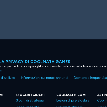
LA PRIVACY DI COOLMATH GAMES
tenuto protetto da copyright sia sul nostro sito senza la tua autorizzaz
ht
.
di utilizzo
Informazioni sui nostri annunci
Domande frequenti su
OM
SFOGLIA I GIOCHI
COOLMATH.COM
ALTR
Giochi di strategia
Lezioni di pre-algebra
Coolm