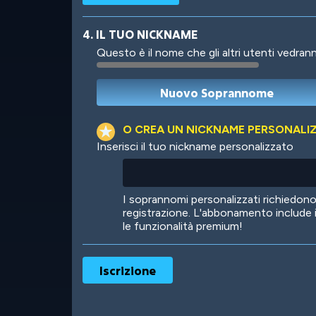
4. IL TUO NICKNAME
Questo è il nome che gli altri utenti vedrann
Robotic
International
O CREA UN NICKNAME PERSONALI
Inserisci il tuo nickname personalizzato
Big City
Starlight
I soprannomi personalizzati richiedo
registrazione. L'abbonamento include 
le funzionalità premium!
Ooh! Aah!
Night Game