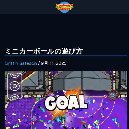
Skip
Skip
Skip
Skip
to
to
to
to
Top
Navigation
Main
Footer
of
Content
Page
ミニカーボールの遊び方
Griffin Bateson
/ 9月 11, 2025