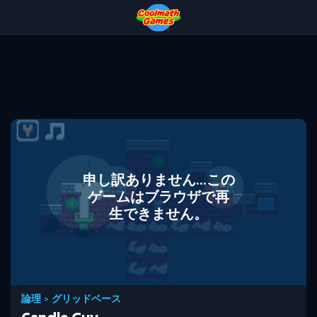
Skip
Skip
Skip
Skip
to
to
to
to
Top
Navigation
Main
Footer
of
Content
Page
申し訳ありません...この
ゲームはブラウザで再
生できません。
論理
>
グリッドベース