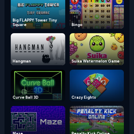
Big FLAPPY Tower Tiny
Square
Bingo
Hangman
Suika Watermelon Game
Curve Ball 3D
Crazy Eights
Maze
Penalty Kick Online