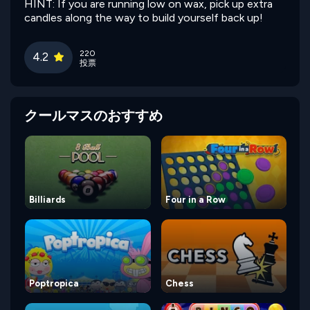
HINT: If you are running low on wax, pick up extra
candles along the way to build yourself back up!
220
4.2
投票
クールマスのおすすめ
Billiards
Four in a Row
Poptropica
Chess