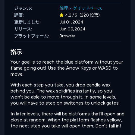
ジャンル:
論理
>
グリッドベース
評価:
4.2 / 5
(220 投票)
更新しました:
Jul 01, 2024
リリース:
Jun 06, 2024
プラットフォーム:
Browser
指示
Your goal is to reach the blue platform without your
flame going out! Use the Arrow Keys or WASD to
move.
With each step you take, you drop candle wax
behind you. The wax solidifies instantly, so you
won't be able to move through it. In some levels,
you will have to step on switches to unlock gates.
In later levels, there will be platforms that'll open and
close at random. When the platform flashes yellow,
the next step you take will open them. Don't fall in!