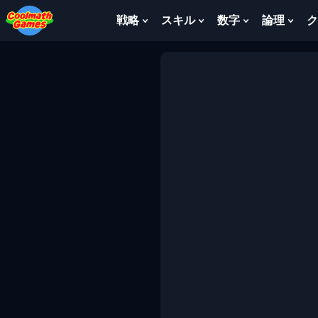
Skip
Skip
Skip
Skip
to
to
to
to
戦略
スキル
数字
論理
ク
Show
Show
Show
Sho
Top
Navigation
Main
Footer
Submenu
Submenu
Submenu
Sub
of
Content
For
For
For
For
Page
戦
ス
数
論
略
キ
字
理
ル