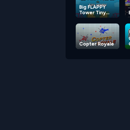
Big FLAPPY
Tower Tiny
Square
Copter Royale