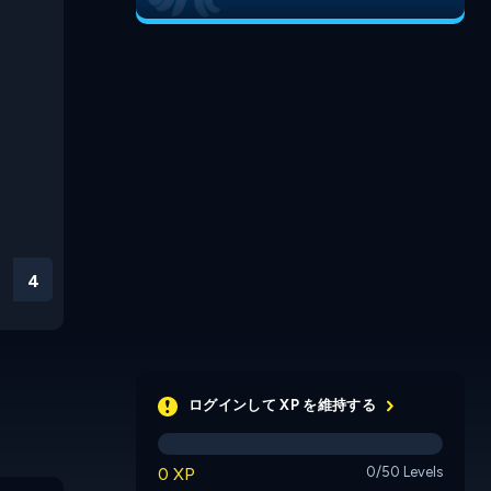
3
ログインして XP を維持する
0 XP
0/50 Levels
Gridblocked
Unblock It
Parking P