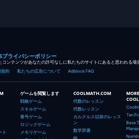
MESプライバシーポリシー
たコンテンツがあなたの許可なしに私たちのサイトにあると思われる場
用規約
私たちの広告について
Adblock FAQ
OM
ゲームを閲覧します
COOLMATH.COM
MORE
COO
戦略ゲーム
代数のレッスン
Coolm
スキルゲーム
代数レッスン
Ten Fr
番号ゲーム
カルクルス以前のレッス
ン
Base T
ロジックゲーム
Manipu
数学辞書
ート
メモリゲーム
Number
線