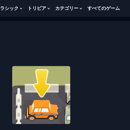
ラシック
トリビア
カテゴリー
すべてのゲーム
w
Show
Show
Show
menu
Submenu
Submenu
Submenu
For
For
For
ク
ト
カ
ラ
リ
テ
シ
ビ
ゴ
ッ
ア
リ
ク
ー