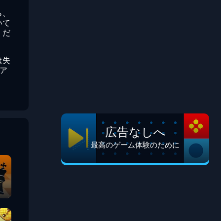
ら、
いて
くだ
は失
リア
広告なしへ
最高のゲーム体験のために