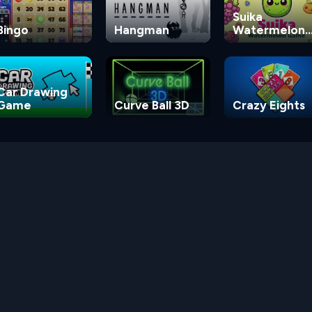
Suika
Bingo
Hangman
Watermelon
Game
Car Drawing
Game
Curve Ball 3D
Crazy Eights