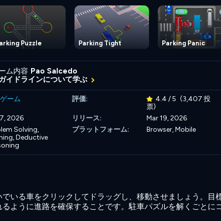
arking Puzzle
Parking Tight
Parking Panic
ーム内容
Pao Salcedo
ガイドラインについて学ぶ
ゲーム
評価:
4.4 / 5
(3,407 投
票)
17, 2026
リリース:
Mar 19, 2026
lem Solving,
プラットフォーム:
Browser, Mobile
ning,
Deductive
soning
いでいる車をクリックしてドラッグし、移動させましょう。目
れるように進路を確保することです。駐車パズルを解くごとに