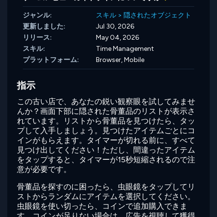
ジャンル:
スキル
>
隠されたオブジェクト
更新しました:
Jul 30, 2026
リリース:
May 04, 2026
スキル:
Time Management
プラットフォーム:
Browser, Mobile
指示
この古い店で、あなたの鋭い観察眼を試してみませ
んか？画面下部に隠された骨董品のリストが表示さ
れています。リストから骨董品を見つけたら、タッ
プして入手しましょう。見つけたアイテムごとにコ
インがもらえます。タイマーが切れる前に、すべて
見つけ出してください！ただし、間違ったアイテム
をタップすると、タイマーが15秒短縮されるので注
意が必要です。
骨董品を探すのに困ったら、虫眼鏡をタップしてリ
ストからランダムにアイテムを選択してください。
虫眼鏡を使い切ったら、コインで追加購入できま
す。コインが足りない場合は、広告を視聴して獲得