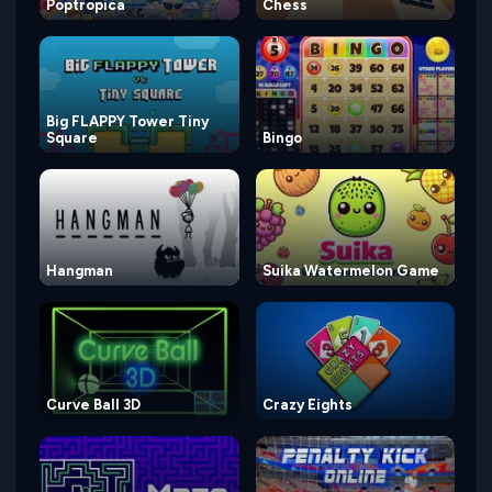
Poptropica
Chess
Big FLAPPY Tower Tiny
Square
Bingo
Hangman
Suika Watermelon Game
Curve Ball 3D
Crazy Eights