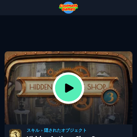
Skip
Skip
Skip
Skip
to
to
to
to
Top
Navigation
Main
Footer
of
Content
Page
スキル
>
隠されたオブジェクト