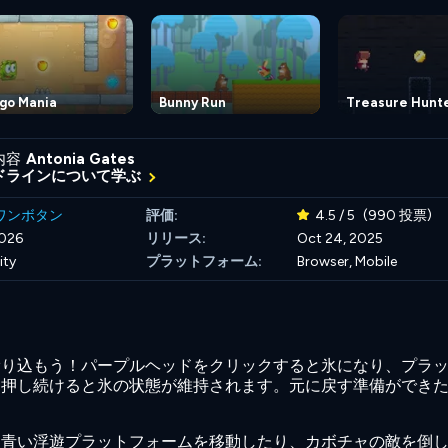
go Mania
Bunny Run
Treasure Hunt
内容
Antonia Gates
ドラインについて学ぶ
ワンボタン
評価:
4.5 / 5
(990 投票)
2026
リリース:
Oct 24, 2025
ity
プラットフォーム:
Browser, Mobile
滑り込もう！パープルヘッドをクリックすると氷になり、プラ
を押し続けると氷の状態が維持されます。元に戻す準備ができ
、青い浮遊プラットフォームを移動したり、カボチャの敵を倒