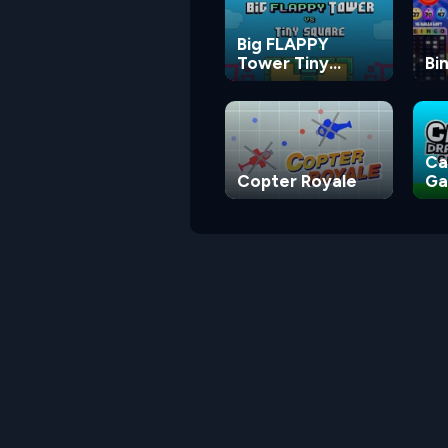
Big FLAPPY
Tower Tiny
Bi
Square
Ca
Copter Royale
G