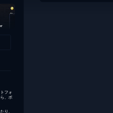
Ascend
Robo-Go
er
ットフォ
たら、ボ
したり、