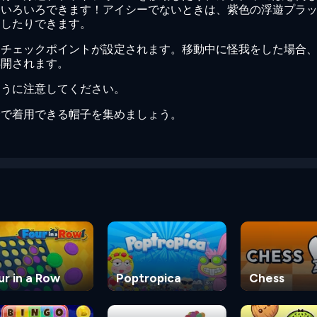
もいろいろできます！アイシーでないときは、紫色の浮遊プラ
倒したりできます。
、チェックポイントが設定されます。移動中に怪我をした場合
再開されます。
ように注意してください。
険で着用できる帽子を集めましょう。
ur in a Row
Poptropica
Chess