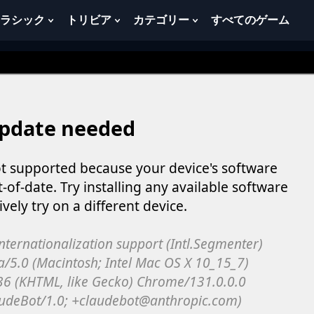
ラシック
トリビア
カテゴリー
すべてのゲーム
w
Show
Show
Show
menu
Submenu
Submenu
Submenu
For
For
For
ク
ト
カ
ラ
リ
テ
シ
ビ
ゴ
ッ
ア
リ
ク
ー