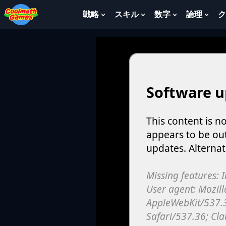
Skip
Skip
Skip
Skip
to
to
to
to
戦略
スキル
数字
論理
ク
Show
Show
Show
Sho
Top
Navigation
Main
Footer
Submenu
Submenu
Submenu
Sub
of
Content
For
For
For
For
Page
戦
ス
数
論
略
キ
字
理
ル