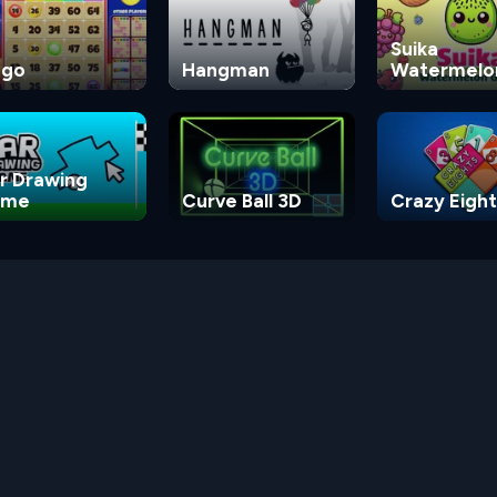
Suika
ngo
Hangman
Watermelo
Game
r Drawing
ame
Curve Ball 3D
Crazy Eight