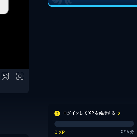
ログインして XP を維持する
0 XP
0/15 分