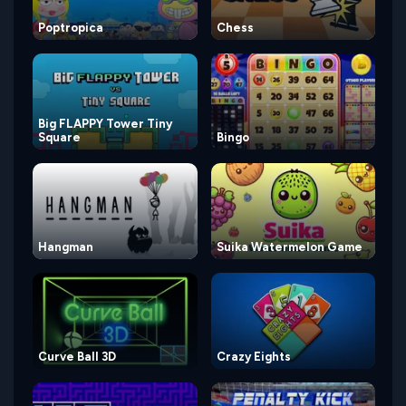
Poptropica
Chess
Big FLAPPY Tower Tiny
Square
Bingo
Hangman
Suika Watermelon Game
Curve Ball 3D
Crazy Eights