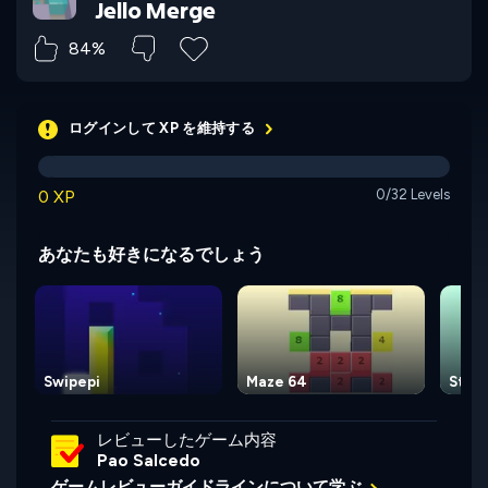
Jello Merge
84%
ログインして XP を維持する
0 XP
0/32 Levels
あなたも好きになるでしょう
Swipepi
Maze 64
Stac
レビューしたゲーム内容
Pao Salcedo
ゲームレビューガイドラインについて学ぶ