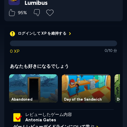
Lumibus
95%
ログインして XP を維持する
0 XP
0/10 分
あなたも好きになるでしょう
Abandoned
Day of the Sandwich
Deep 
レビューしたゲーム内容
Antonia Gates
ゲームレビューガイドラインについて学ぶ