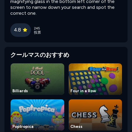
magnifying glass in the bottom left corner of the
screen to narrow down your search and spot the
correct one.
245
4.8
投票
クールマスのおすすめ
Billiards
Four in a Row
Poptropica
Chess