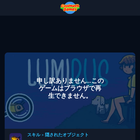
Skip
Skip
Skip
Skip
to
to
to
to
Top
Navigation
Main
Footer
of
Content
Page
申し訳ありません...この
ゲームはブラウザで再
生できません。
スキル
>
隠されたオブジェクト