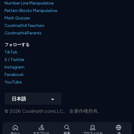
Number Line Manipulative
Pattern Blocks Manipulative
Math Quizzes
Coolmath4Teachers
Coolmath4Parents
フォローする
TikTok
X / Twitter
Instagram
Facebook
YouTube
日本語
© 2026 Coolmath.comLLC。 全著作権所有。
ホーム
カテゴリー
検索
プロフィール
JA