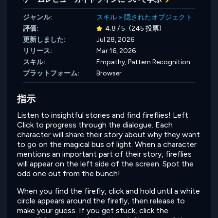
ジャンル:
スキル
>
隠されたオブジェクト
評価:
4.8 / 5
(245 投票)
更新しました:
Jul 28, 2026
リリース:
Mar 16, 2026
スキル:
Empathy,
Pattern Recognition
プラットフォーム:
Browser
指示
Listen to insightful stories and find fireflies! Left
Click to progress through the dialogue. Each
character will share their story about why they want
to go on the magical bus of light. When a character
mentions an important part of their story, fireflies
will appear on the left side of the screen. Spot the
odd one out from the bunch!
When you find the firefly, click and hold until a white
circle appears around the firefly, then release to
make your guess. If you get stuck, click the