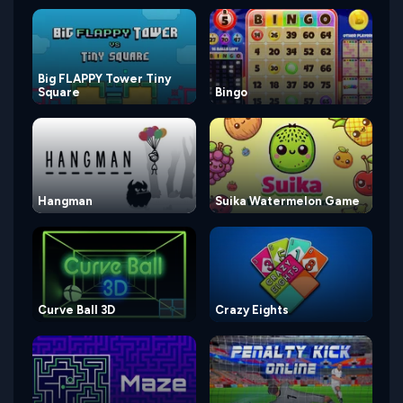
Big FLAPPY Tower Tiny
Square
Bingo
Hangman
Suika Watermelon Game
Curve Ball 3D
Crazy Eights