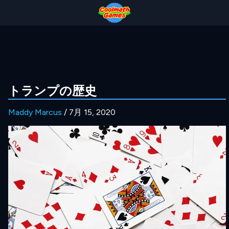
Skip
Skip
Skip
Skip
to
to
to
to
Top
Navigation
Main
Footer
of
Content
Page
トランプの歴史
Maddy Marcus
/ 7月 15, 2020