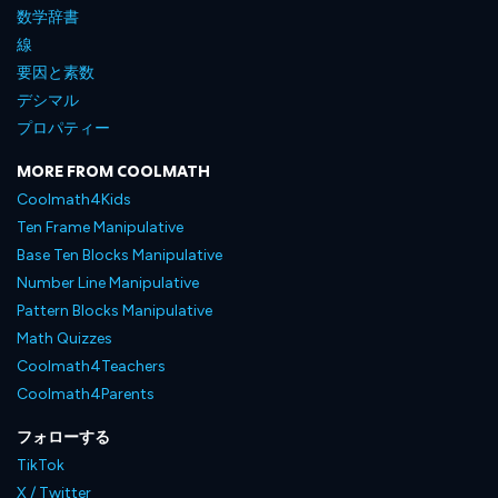
数学辞書
線
要因と素数
デシマル
プロパティー
MORE FROM COOLMATH
Coolmath4Kids
Ten Frame Manipulative
Base Ten Blocks Manipulative
Number Line Manipulative
Pattern Blocks Manipulative
Math Quizzes
Coolmath4Teachers
Coolmath4Parents
フォローする
TikTok
X / Twitter