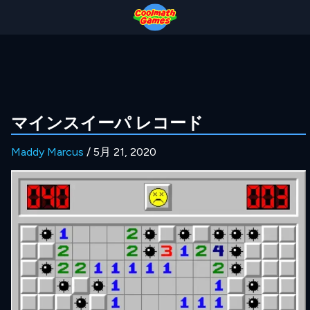
Skip
Skip
Skip
Skip
to
to
to
to
Top
Navigation
Main
Footer
of
Content
Page
マインスイーパ レコード
Maddy Marcus
/ 5月 21, 2020