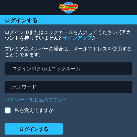
Skip
Skip
Skip
Skip
メ
to
to
to
to
イ
Top
Navigation
Main
Footer
ン
ログインする
of
Content
コ
Page
ン
テ
ログインIDまたはニックネームを入力してください.
(アカ
ン
ウントを持っていません?
サインアップ
.)
ツ
プレミアムメンバーの場合は、メールアドレスを使用する
に
こともできます。
移
動
ロ
グ
イ
ン
パ
ID
ス
ま
ワ
パスワードをお忘れですか?
た
ー
は
ド
私を覚えてますか
ニ
ッ
ク
ネ
ー