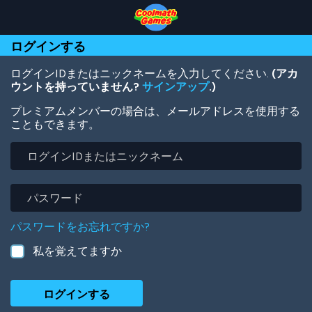
Skip
Skip
Skip
Skip
メ
to
to
to
to
イ
Top
Navigation
Main
Footer
ン
ログインする
of
Content
コ
Page
ン
テ
ログインIDまたはニックネームを入力してください.
(アカ
ン
ウントを持っていません?
サインアップ
.)
ツ
プレミアムメンバーの場合は、メールアドレスを使用する
に
こともできます。
移
動
ロ
グ
イ
ン
パ
ID
ス
ま
ワ
パスワードをお忘れですか?
た
ー
は
ド
私を覚えてますか
ニ
ッ
ク
ネ
ー