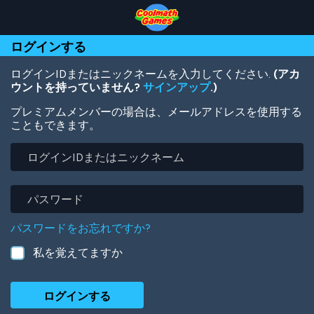
Skip
Skip
Skip
Skip
メ
to
to
to
to
イ
Top
Navigation
Main
Footer
ン
ログインする
of
Content
コ
Page
ン
テ
ログインIDまたはニックネームを入力してください.
(アカ
ン
ウントを持っていません?
サインアップ
.)
ツ
プレミアムメンバーの場合は、メールアドレスを使用する
に
こともできます。
移
動
ロ
グ
イ
ン
パ
ID
ス
ま
ワ
パスワードをお忘れですか?
た
ー
は
ド
私を覚えてますか
ニ
ッ
ク
ネ
ー