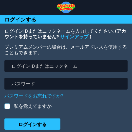
Skip
Skip
Skip
Skip
メ
to
to
to
to
イ
Top
Navigation
Main
Footer
ン
ログインする
of
Content
コ
Page
ン
テ
ログインIDまたはニックネームを入力してください.
(アカ
ン
ウントを持っていません?
サインアップ
.)
ツ
プレミアムメンバーの場合は、メールアドレスを使用する
に
こともできます。
移
動
ロ
グ
イ
ン
パ
ID
ス
ま
ワ
パスワードをお忘れですか?
た
ー
は
ド
私を覚えてますか
ニ
ッ
ク
ネ
ー