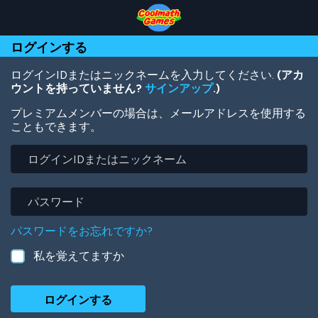
Skip
Skip
Skip
Skip
メ
to
to
to
to
イ
Top
Navigation
Main
Footer
ン
ログインする
of
Content
コ
Page
ン
テ
ログインIDまたはニックネームを入力してください.
(アカ
ン
ウントを持っていません?
サインアップ
.)
ツ
プレミアムメンバーの場合は、メールアドレスを使用する
に
こともできます。
移
動
ロ
グ
イ
ン
パ
ID
ス
ま
ワ
パスワードをお忘れですか?
た
ー
は
ド
私を覚えてますか
ニ
ッ
ク
ネ
ー