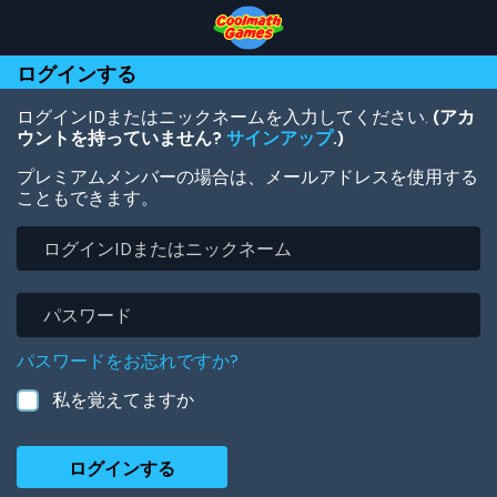
Skip
Skip
Skip
Skip
メ
to
to
to
to
イ
Top
Navigation
Main
Footer
ン
ログインする
of
Content
コ
Page
ン
テ
ログインIDまたはニックネームを入力してください.
(アカ
ン
ウントを持っていません?
サインアップ
.)
ツ
プレミアムメンバーの場合は、メールアドレスを使用する
に
こともできます。
移
動
ロ
グ
イ
ン
パ
ID
ス
ま
ワ
パスワードをお忘れですか?
た
ー
は
ド
私を覚えてますか
ニ
ッ
ク
ネ
ー