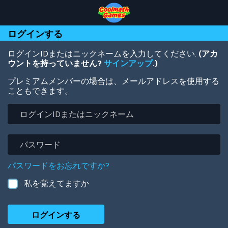
Skip
Skip
Skip
Skip
メ
to
to
to
to
イ
Top
Navigation
Main
Footer
ン
ログインする
of
Content
コ
Page
ン
テ
ログインIDまたはニックネームを入力してください.
(アカ
ン
ウントを持っていません?
サインアップ
.)
ツ
プレミアムメンバーの場合は、メールアドレスを使用する
に
こともできます。
移
動
ロ
グ
イ
ン
パ
ID
ス
ま
ワ
パスワードをお忘れですか?
た
ー
は
ド
私を覚えてますか
ニ
ッ
ク
ネ
ー