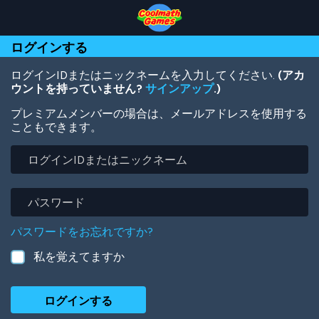
Skip
Skip
Skip
Skip
メ
to
to
to
to
イ
Top
Navigation
Main
Footer
ン
ログインする
of
Content
コ
Page
ン
テ
ログインIDまたはニックネームを入力してください.
(アカ
ン
ウントを持っていません?
サインアップ
.)
ツ
プレミアムメンバーの場合は、メールアドレスを使用する
に
こともできます。
移
動
ロ
グ
イ
ン
パ
ID
ス
ま
ワ
パスワードをお忘れですか?
た
ー
は
ド
私を覚えてますか
ニ
ッ
ク
ネ
ー