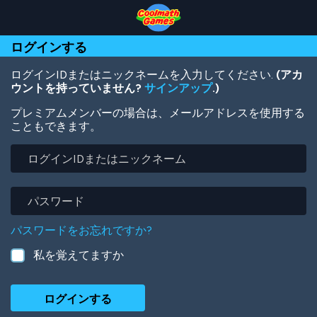
Skip
Skip
Skip
Skip
メ
to
to
to
to
イ
Top
Navigation
Main
Footer
ン
ログインする
of
Content
コ
Page
ン
テ
ログインIDまたはニックネームを入力してください.
(アカ
ン
ウントを持っていません?
サインアップ
.)
ツ
プレミアムメンバーの場合は、メールアドレスを使用する
に
こともできます。
移
動
ロ
グ
イ
ン
パ
ID
ス
ま
ワ
パスワードをお忘れですか?
た
ー
は
ド
私を覚えてますか
ニ
ッ
ク
ネ
ー