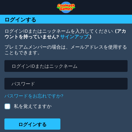
Skip
Skip
Skip
Skip
メ
to
to
to
to
イ
Top
Navigation
Main
Footer
ン
ログインする
of
Content
コ
Page
ン
テ
ログインIDまたはニックネームを入力してください.
(アカ
ン
ウントを持っていません?
サインアップ
.)
ツ
プレミアムメンバーの場合は、メールアドレスを使用する
に
こともできます。
移
動
ロ
グ
イ
ン
パ
ID
ス
ま
ワ
パスワードをお忘れですか?
た
ー
は
ド
私を覚えてますか
ニ
ッ
ク
ネ
ー