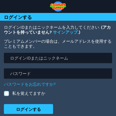
Skip
Skip
Skip
Skip
メ
to
to
to
to
イ
Top
Navigation
Main
Footer
ン
ログインする
of
Content
コ
Page
ン
テ
ログインIDまたはニックネームを入力してください.
(アカ
ン
ウントを持っていません?
サインアップ
.)
ツ
プレミアムメンバーの場合は、メールアドレスを使用する
に
こともできます。
移
動
ロ
グ
イ
ン
パ
ID
ス
ま
ワ
パスワードをお忘れですか?
た
ー
は
ド
私を覚えてますか
ニ
ッ
ク
ネ
ー