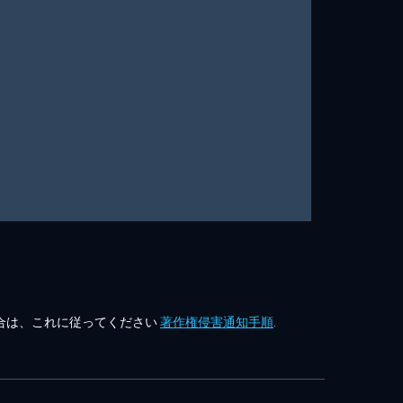
合は、これに従ってください
著作権侵害通知手順
.