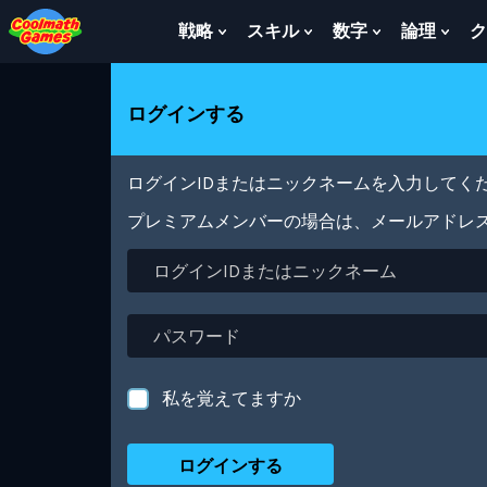
Skip
Skip
Skip
Skip
メ
to
to
to
to
イ
戦略
スキル
数字
論理
ク
Show
Show
Show
Sho
Top
Navigation
Main
Footer
ン
Submenu
Submenu
Submenu
Sub
of
Content
コ
For
For
For
For
Page
ン
戦
ス
数
論
ログインする
テ
略
キ
字
理
ン
ル
ツ
に
ログインIDまたはニックネームを入力してくだ
移
動
プレミアムメンバーの場合は、メールアドレ
ロ
グ
イ
ン
パ
ID
ス
ま
ワ
た
ー
私を覚えてますか
は
ド
ニ
ッ
ク
ネ