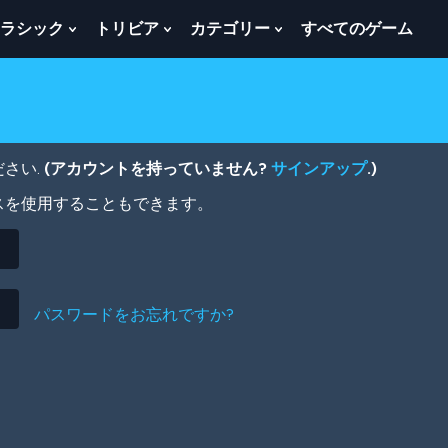
ラシック
トリビア
カテゴリー
すべてのゲーム
w
Show
Show
Show
menu
Submenu
Submenu
Submenu
For
For
For
ク
ト
カ
ラ
リ
テ
シ
ビ
ゴ
ッ
ア
リ
さい.
(アカウントを持っていません?
サインアップ
.)
ク
ー
スを使用することもできます。
パスワードをお忘れですか?