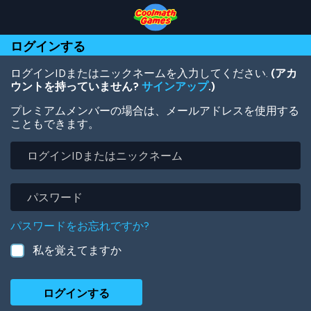
Skip
Skip
Skip
Skip
メ
to
to
to
to
イ
Top
Navigation
Main
Footer
ン
ログインする
of
Content
コ
Page
ン
テ
ログインIDまたはニックネームを入力してください.
(アカ
ン
ウントを持っていません?
サインアップ
.)
ツ
プレミアムメンバーの場合は、メールアドレスを使用する
に
こともできます。
移
動
ロ
グ
イ
ン
パ
ID
ス
ま
ワ
パスワードをお忘れですか?
た
ー
は
ド
私を覚えてますか
ニ
ッ
ク
ネ
ー