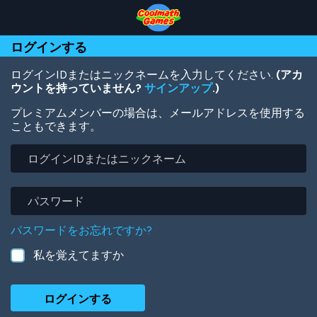
Skip
Skip
Skip
Skip
メ
to
to
to
to
イ
Top
Navigation
Main
Footer
ン
ログインする
of
Content
コ
Page
ン
テ
ログインIDまたはニックネームを入力してください.
(アカ
ン
ウントを持っていません?
サインアップ
.)
ツ
プレミアムメンバーの場合は、メールアドレスを使用する
に
こともできます。
移
動
ロ
グ
イ
ン
パ
ID
ス
ま
ワ
パスワードをお忘れですか?
た
ー
は
ド
私を覚えてますか
ニ
ッ
ク
ネ
ー