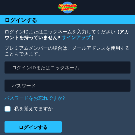
Skip
Skip
Skip
Skip
メ
to
to
to
to
イ
Top
Navigation
Main
Footer
ン
ログインする
of
Content
コ
Page
ン
テ
ログインIDまたはニックネームを入力してください.
(アカ
ン
ウントを持っていません?
サインアップ
.)
ツ
プレミアムメンバーの場合は、メールアドレスを使用する
に
こともできます。
移
動
ロ
グ
イ
ン
パ
ID
ス
ま
ワ
パスワードをお忘れですか?
た
ー
は
ド
私を覚えてますか
ニ
ッ
ク
ネ
ー