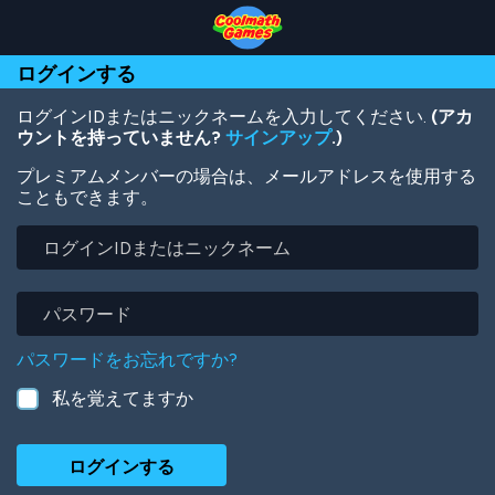
Skip
Skip
Skip
Skip
メ
to
to
to
to
イ
Top
Navigation
Main
Footer
ン
ログインする
of
Content
コ
Page
ン
テ
ログインIDまたはニックネームを入力してください.
(アカ
ン
ウントを持っていません?
サインアップ
.)
ツ
プレミアムメンバーの場合は、メールアドレスを使用する
に
こともできます。
移
動
ロ
グ
イ
ン
パ
ID
ス
ま
ワ
パスワードをお忘れですか?
た
ー
は
ド
私を覚えてますか
ニ
ッ
ク
ネ
ー