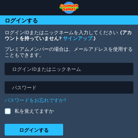
Skip
Skip
Skip
Skip
メ
to
to
to
to
イ
Top
Navigation
Main
Footer
ン
ログインする
of
Content
コ
Page
ン
テ
ログインIDまたはニックネームを入力してください.
(アカ
ン
ウントを持っていません?
サインアップ
.)
ツ
プレミアムメンバーの場合は、メールアドレスを使用する
に
こともできます。
移
動
ロ
グ
イ
ン
パ
ID
ス
ま
ワ
パスワードをお忘れですか?
た
ー
は
ド
私を覚えてますか
ニ
ッ
ク
ネ
ー