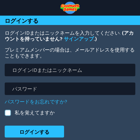
Skip
Skip
Skip
Skip
メ
to
to
to
to
イ
Top
Navigation
Main
Footer
ン
ログインする
of
Content
コ
Page
ン
テ
ログインIDまたはニックネームを入力してください.
(アカ
ン
ウントを持っていません?
サインアップ
.)
ツ
プレミアムメンバーの場合は、メールアドレスを使用する
に
こともできます。
移
動
ロ
グ
イ
ン
パ
ID
ス
ま
ワ
パスワードをお忘れですか?
た
ー
は
ド
私を覚えてますか
ニ
ッ
ク
ネ
ー