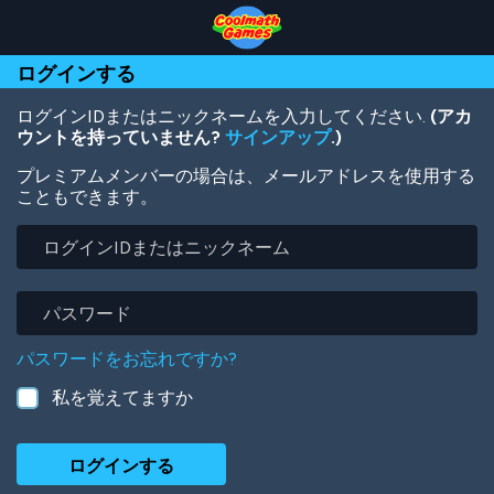
Skip
Skip
Skip
Skip
メ
to
to
to
to
イ
Top
Navigation
Main
Footer
ン
ログインする
of
Content
コ
Page
ン
テ
ログインIDまたはニックネームを入力してください.
(アカ
ン
ウントを持っていません?
サインアップ
.)
ツ
プレミアムメンバーの場合は、メールアドレスを使用する
に
こともできます。
移
動
ロ
グ
イ
ン
パ
ID
ス
ま
ワ
パスワードをお忘れですか?
た
ー
は
ド
私を覚えてますか
ニ
ッ
ク
ネ
ー