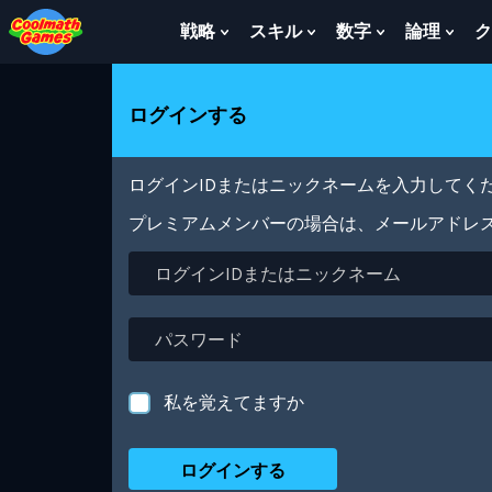
Skip
Skip
Skip
Skip
メ
to
to
to
to
イ
戦略
スキル
数字
論理
ク
Show
Show
Show
Sho
Top
Navigation
Main
Footer
ン
Submenu
Submenu
Submenu
Sub
of
Content
コ
For
For
For
For
Page
ン
戦
ス
数
論
ログインする
テ
略
キ
字
理
ン
ル
ツ
に
ログインIDまたはニックネームを入力してくだ
移
動
プレミアムメンバーの場合は、メールアドレ
ロ
グ
イ
ン
パ
ID
ス
ま
ワ
た
ー
私を覚えてますか
は
ド
ニ
ッ
ク
ネ