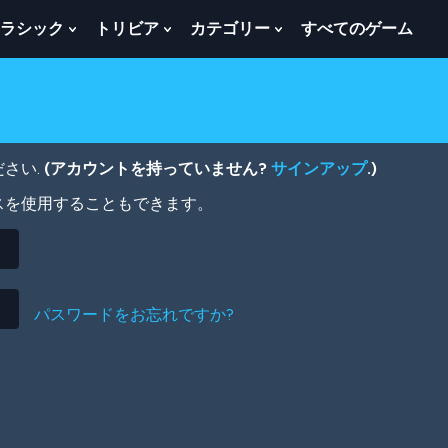
ラシック
トリビア
カテゴリー
すべてのゲーム
w
Show
Show
Show
menu
Submenu
Submenu
Submenu
For
For
For
ク
ト
カ
ラ
リ
テ
シ
ビ
ゴ
ッ
ア
リ
さい.
(アカウントを持っていません?
サインアップ
.)
ク
ー
スを使用することもできます。
パスワードをお忘れですか?