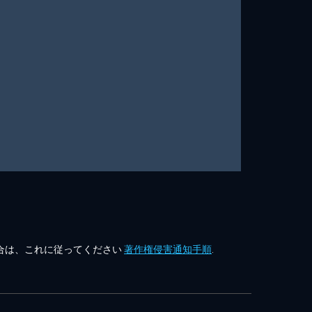
合は、これに従ってください
著作権侵害通知手順
.