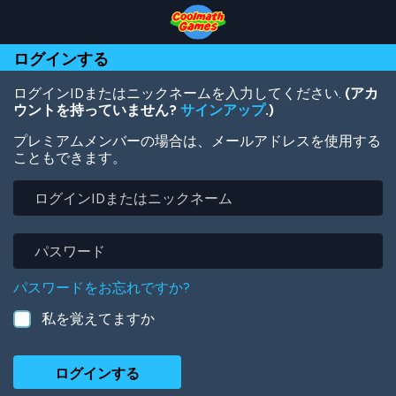
Skip
Skip
Skip
Skip
メ
to
to
to
to
イ
Top
Navigation
Main
Footer
ン
ログインする
of
Content
コ
Page
ン
テ
ログインIDまたはニックネームを入力してください.
(アカ
ン
ウントを持っていません?
サインアップ
.)
ツ
プレミアムメンバーの場合は、メールアドレスを使用する
に
こともできます。
移
動
ロ
グ
イ
ン
パ
ID
ス
ま
ワ
パスワードをお忘れですか?
た
ー
は
ド
私を覚えてますか
ニ
ッ
ク
ネ
ー