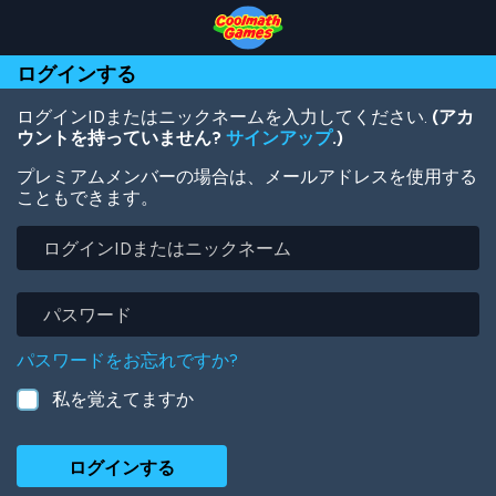
Skip
Skip
Skip
Skip
メ
to
to
to
to
イ
Top
Navigation
Main
Footer
ン
ログインする
of
Content
コ
Page
ン
テ
ログインIDまたはニックネームを入力してください.
(アカ
ン
ウントを持っていません?
サインアップ
.)
ツ
プレミアムメンバーの場合は、メールアドレスを使用する
に
こともできます。
移
動
ロ
グ
イ
ン
パ
ID
ス
ま
ワ
パスワードをお忘れですか?
た
ー
は
ド
私を覚えてますか
ニ
ッ
ク
ネ
ー